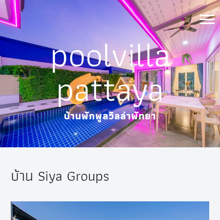
Skip
to
poolvilla
content
pattaya
บ้านพักพูลวิลล่าพัทยา
บ้าน Siya Groups