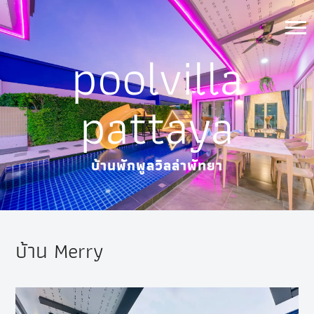
Skip
to
poolvilla
content
pattaya
บ้านพักพูลวิลล่าพัทยา
บ้าน Merry