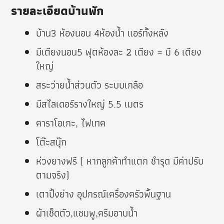
รายละเอียดบ้านพัก
บ้าน3 ห้องนอน 4ห้องน้ำ แอร์ทั้งหลัง
มีเตียงนอน5 ฟุตห้องละ 2 เตียง = มี 6 เตียง
ใหญ่
สระว่ายน้ำส่วนตัว ระบบเกลือ
มีสไลเดอร์รางใหญ่ 5.5 เมตร
คาราโอเกะ, ไฟเทค
โต๊ะสนุ๊ก
ห่วงยางฟรี ( หากลูกค้าทำแตก ชำรุด มีค่าปรับ
ตามจริง)
เตาปิ้งย่าง อุปกรณ์เครื่องครัวพื้นฐาน
ผ้าเช็ดตัว,แชมพู,ครีมอาบน้ำ