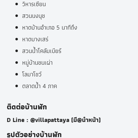
วิหารเซียน
สวนนงนุช
หาดบ้านอำเภอ 5 นาทีถึง
หาดบางเสร่
สวนน้ำโคลัมเบียร์
หมู่บ้านชนเผ่า
โลมาโชว์
ตลาดน้ำ 4 ภาค
ติดต่อบ้านพัก
D Line : @villapattaya (มี@นำหน้า)
รูปตัวอย่างบ้านพัก