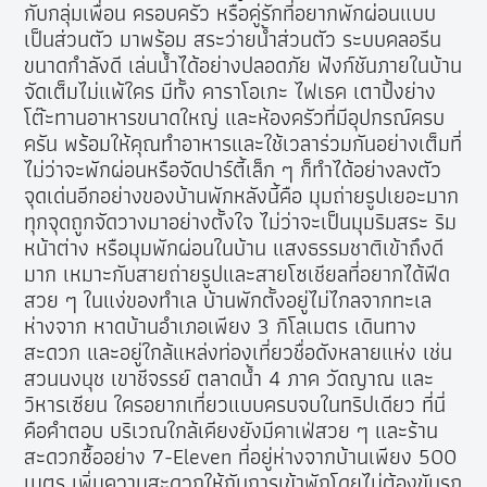
กับกลุ่มเพื่อน ครอบครัว หรือคู่รักที่อยากพักผ่อนแบบ
เป็นส่วนตัว มาพร้อม สระว่ายน้ำส่วนตัว ระบบคลอรีน
ขนาดกำลังดี เล่นน้ำได้อย่างปลอดภัย ฟังก์ชันภายในบ้าน
จัดเต็มไม่แพ้ใคร มีทั้ง คาราโอเกะ ไฟเธค เตาปิ้งย่าง
โต๊ะทานอาหารขนาดใหญ่ และห้องครัวที่มีอุปกรณ์ครบ
ครัน พร้อมให้คุณทำอาหารและใช้เวลาร่วมกันอย่างเต็มที่
ไม่ว่าจะพักผ่อนหรือจัดปาร์ตี้เล็ก ๆ ก็ทำได้อย่างลงตัว
จุดเด่นอีกอย่างของบ้านพักหลังนี้คือ มุมถ่ายรูปเยอะมาก
ทุกจุดถูกจัดวางมาอย่างตั้งใจ ไม่ว่าจะเป็นมุมริมสระ ริม
หน้าต่าง หรือมุมพักผ่อนในบ้าน แสงธรรมชาติเข้าถึงดี
มาก เหมาะกับสายถ่ายรูปและสายโซเชียลที่อยากได้ฟีด
สวย ๆ ในแง่ของทำเล บ้านพักตั้งอยู่ไม่ไกลจากทะเล
ห่างจาก หาดบ้านอำเภอเพียง 3 กิโลเมตร เดินทาง
สะดวก และอยู่ใกล้แหล่งท่องเที่ยวชื่อดังหลายแห่ง เช่น
สวนนงนุช เขาชีจรรย์ ตลาดน้ำ 4 ภาค วัดญาณ และ
วิหารเซียน ใครอยากเที่ยวแบบครบจบในทริปเดียว ที่นี่
คือคำตอบ บริเวณใกล้เคียงยังมีคาเฟ่สวย ๆ และร้าน
สะดวกซื้ออย่าง 7-Eleven ที่อยู่ห่างจากบ้านเพียง 500
เมตร เพิ่มความสะดวกให้กับการเข้าพักโดยไม่ต้องขับรถ