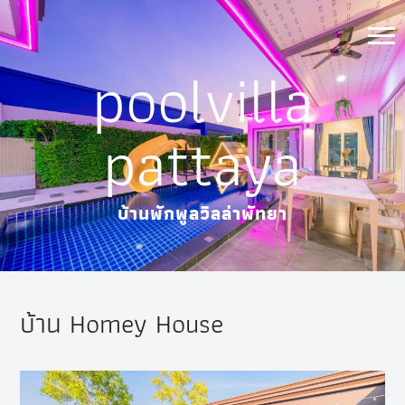
Skip
to
poolvilla
content
pattaya
บ้านพักพูลวิลล่าพัทยา
บ้าน Homey House